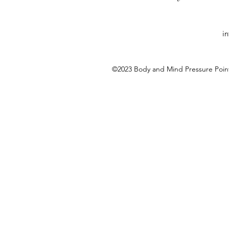
i
©2023 Body and Mind Pressur