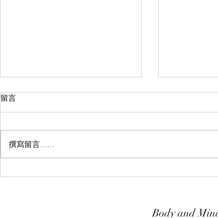
留言
撰寫留言......
整骨診所的
古法推拿療法的教育和培訓成
本
Body and Mind